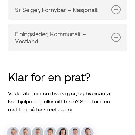
Sr Selger, Fornybar – Nasjonalt
Løst i løpet av 6 uker
Vekstselskap.
Einingsleder, Kommunalt –
Løst i løpet av 3 uker
Vestland
Løst i løpet av 3 uker
Klar for en prat?
Vil du vite mer om hva vi gjør, og hvordan vi
kan hjelpe deg eller ditt team? Send oss en
melding, så tar vi det derfra.