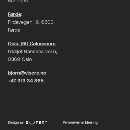
Sandnes
Førde
:
Firdavegen 16, 6800
Førde
Oslo: Rift Colosseum
Fridtjof Nansens vei 5,
0369 Oslo
bjorn@visere.no
+47 913 34 865
Design av
Personvernerklæring