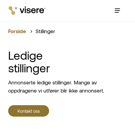
Skip
Menu
to
main
content
Forside
Stillinger
Ledige
stillinger
Annonserte ledige stillinger. Mange av
oppdragene vi utfører blir ikke annonsert.
K
o
n
t
a
k
t
o
s
s